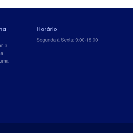
ina
Horário
Segunda à Sexta: 9:00-18:00
r, a
ma
 uma