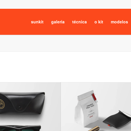
sunkit
galeria
técnica
o kit
modelos