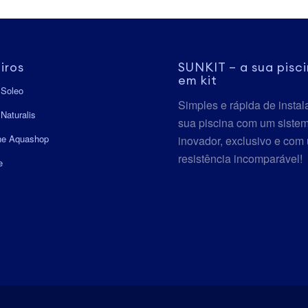
iros
SUNKIT – a sua pisc
em kit
 Soleo
Simples e rápida de instala
Naturalis
sua piscina com um siste
ine Aquashop
inovador, exclusivo e com
resistência incomparável!
e