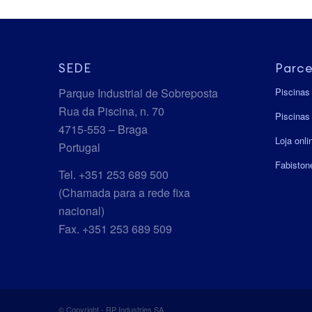
SEDE
Parce
Parque Industrial de Sobreposta
Piscinas
Rua da Piscina, n. 70
Piscinas 
4715-553 – Braga
Loja onl
Portugal
Fabiston
Tel. +351 253 689 500
(Chamada para a rede fixa
nacional)
Fax. +351 253 689 509
© Copyright - RP Industries SA