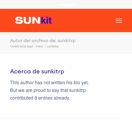
Português
Autor del archivo de: sunkitrp
Usted está aquí:
Inicio
/
sunkitrp
Acerca de
sunkitrp
This author has not written his bio yet.
But we are proud to say that
sunkitrp
contributed 8 entries already.